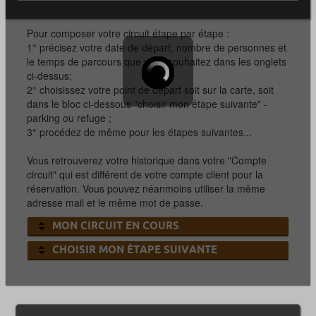
Pour composer votre circuit étape par étape :
1° précisez votre date de départ, nombre de personnes et
le temps de parcours que vous souhaitez dans les onglets
ci-dessus;
2° choisissez votre point de départ soit sur la carte, soit
dans le bloc ci-dessous "choisir mon étape suivante" -
parking ou refuge ;
3° procédez de même pour les étapes suivantes...
Vous retrouverez votre historique dans votre "Compte
circuit" qui est différent de votre compte client pour la
réservation. Vous pouvez néanmoins utiliser la même
adresse mail et le même mot de passe.
MON CIRCUIT EN COURS
CHOISIR MON ÉTAPE SUIVANTE