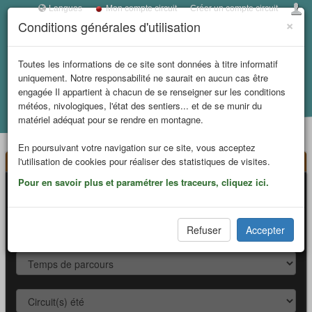
Langues
Mon compte circuit
Créer un compte circuit
×
Conditions générales d'utilisation
Toggl
navig
Toutes les informations de ce site sont données à titre informatif
MASSIF DES ECRINS
uniquement. Notre responsabilité ne saurait en aucun cas être
engagée Il appartient à chacun de se renseigner sur les conditions
météos, nivologiques, l'état des sentiers... et de se munir du
Accueil
Composer votre circuit
matériel adéquat pour se rendre en montagne.
En poursuivant votre navigation sur ce site, vous acceptez
Votre circuit
l'utilisation de cookies pour réaliser des statistiques de visites.
Pour en savoir plus et paramétrer les traceurs, cliquez ici.
Refuser
Accepter