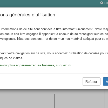
La
NS
ons générales d'utilisation
 informations de ce site sont données à titre informatif uniquement. Notre res
 en aucun cas être engagée Il appartient à chacun de se renseigner sur les co
ion refuges
Itinérances
Réserver
La FFCAM
In
vologiques, l'état des sentiers... et de se munir du matériel adéquat pour se 
.
vant votre navigation sur ce site, vous acceptez l'utilisation de cookies pour r
tiques de visites.
voir plus et paramétrer les traceurs, cliquez ici.
Refuser
A