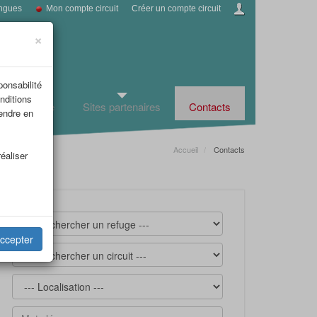
ngues
Mon compte circuit
Créer un compte circuit
×
ponsabilité
nditions
fos tourisme
Sites partenaires
Contacts
rendre en
Accueil
Contacts
éaliser
ccepter