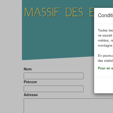
MASSIF DES ECRI
Conditi
Toutes les
ne saurait
Destinat
météos, ni
montagne
En poursui
des statis
Pour en sa
Nom
Prénom
Adresse