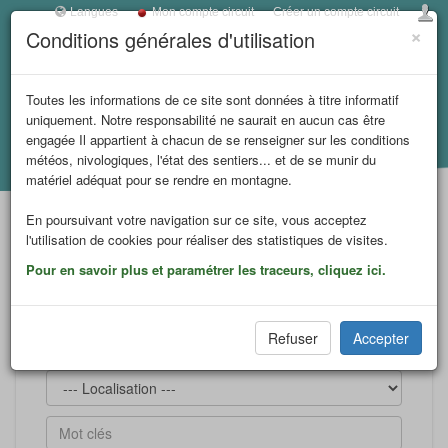
Langues
Mon compte circuit
Créer un compte circuit
×
Conditions générales d'utilisation
Toggl
navig
MASSIF DES ECRINS
Toutes les informations de ce site sont données à titre informatif
uniquement. Notre responsabilité ne saurait en aucun cas être
engagée Il appartient à chacun de se renseigner sur les conditions
météos, nivologiques, l'état des sentiers... et de se munir du
Accueil
Transports
matériel adéquat pour se rendre en montagne.
En poursuivant votre navigation sur ce site, vous acceptez
l'utilisation de cookies pour réaliser des statistiques de visites.
Pour en savoir plus et paramétrer les traceurs, cliquez ici.
Refuser
Accepter