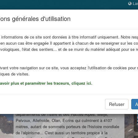
La
NS
ons générales d'utilisation
 informations de ce site sont données à titre informatif uniquement. Notre res
 en aucun cas être engagée Il appartient à chacun de se renseigner sur les co
ion refuges
Itinérances
Réserver
La FFCAM
In
vologiques, l'état des sentiers... et de se munir du matériel adéquat pour se 
.
vant votre navigation sur ce site, vous acceptez l'utilisation de cookies pour r
tiques de visites.
voir plus et paramétrer les traceurs, cliquez ici.
Le Pays des montagnes et
refuges
Le massif des Ecrins, couvrant une surface égale à 7 fois
Refuser
A
celle du massif du Mont Blanc, s'étend sur les 2
départements de l'Isère et des Hautes-Alpes. Meije,
Pelvoux, Ailefroide, Olan, Ecrins qui culminent à 4107
mètres, autant de sommets porteurs de l'histoire mondiale
de l'alpinisme... C'est aussi un territoire propice à la