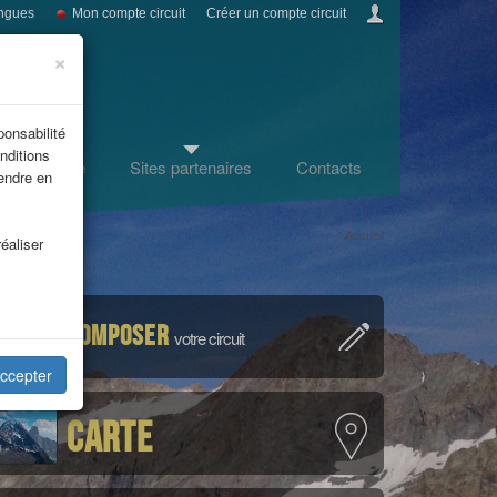
ngues
Mon compte circuit
Créer un compte circuit
×
ponsabilité
nditions
fos tourisme
Sites partenaires
Contacts
rendre en
Accueil
éaliser
Composer
votre circuit
ccepter
Carte