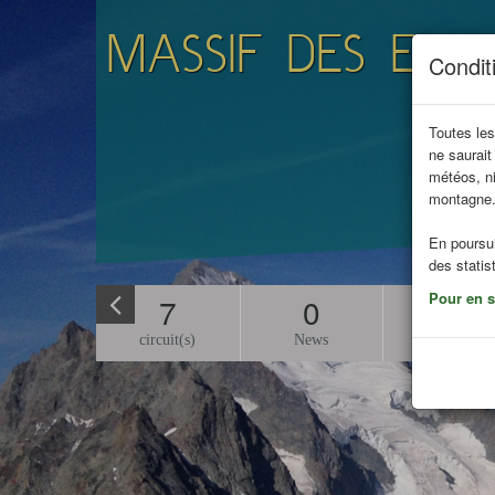
MASSIF DES ECRI
Conditi
Toutes les
ne saurait
Destinat
météos, ni
montagne
En poursui
des statis
Pour en sa
7
0
27
circuit(s)
News
Refuge(s)